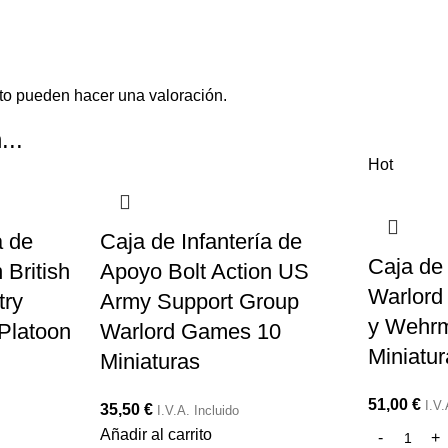
to pueden hacer una valoración.
...
Hot
a de
Caja de Infantería de
Caja de 
 British
Apoyo Bolt Action US
Warlor
try
Army Support Group
y Wehrm
Platoon
Warlord Games 10
Miniatu
Miniaturas
51,00
€
I.V.
35,50
€
I.V.A. Incluido
Añadir al carrito