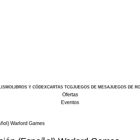
0
0,00
€
LISMO
LIBROS Y CÓDEX
CARTAS TCG
JUEGOS DE MESA
JUEGOS DE R
Ofertas
Eventos
añol) Warlord Games