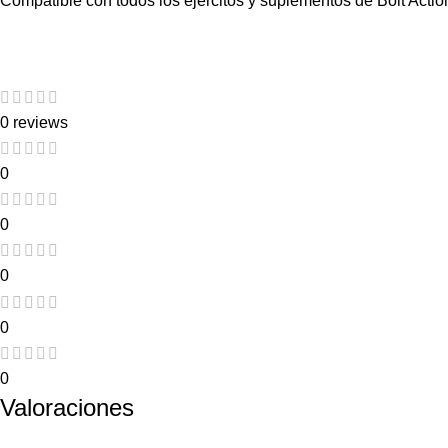
Compatible con todos los ejércitos y suplementos de Bolt Actio
0 reviews
0
0
0
0
0
Valoraciones