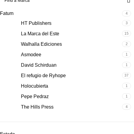
Fatum
4
HT Publishers
3
La Marca del Este
15
Walhalla Ediciones
2
Asmodee
1
David Schirduan
1
El refugio de Ryhope
37
Holocubierta
1
Pepe Pedraz
1
The Hills Press
4