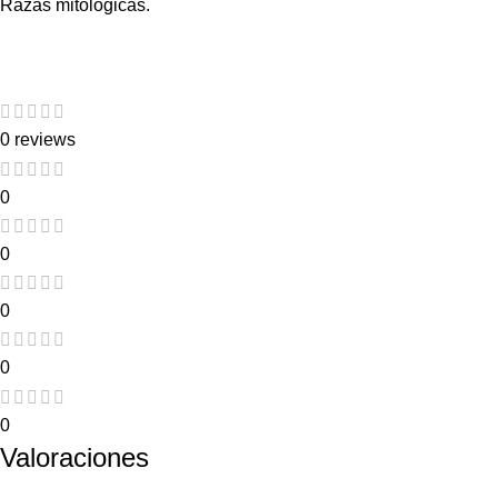
Razas mitológicas.
0 reviews
0
0
0
0
0
Valoraciones