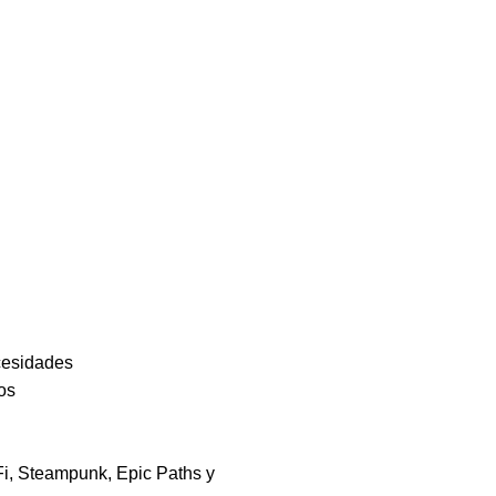
cesidades
os
Fi, Steampunk, Epic Paths y