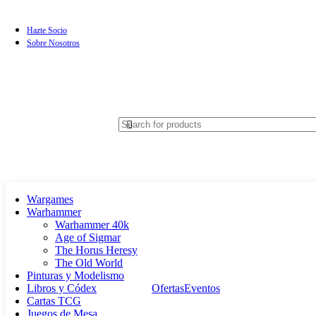
Hazte Socio
Sobre Nosotros
Wargames
Warhammer
Warhammer 40k
Age of Sigmar
The Horus Heresy
The Old World
Pinturas y Modelismo
Libros y Códex
Ofertas
Eventos
Cartas TCG
Juegos de Mesa