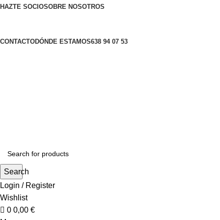
0
0
HAZTE SOCIO
SOBRE NOSOTROS
CONTACTO
DÓNDE ESTAMOS
638 94 07 53
Search
Login / Register
Wishlist
0
0,00
€