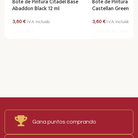
Bote de Pintura Citadel Base
Bote de Pintura Cit
Abaddon Black 12 ml
Castellan Green 12 
3,60
€
3,60
€
I.V.A. Incluido
I.V.A. Incluido
LEER MÁS
AÑADIR AL CARRITO
Read More
Gana puntos comprando