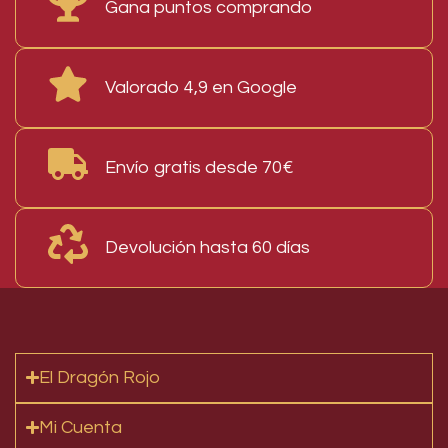
Gana puntos comprando
8,00
€
I.V.A. Incluido
AÑADIR AL CARRITO
Sold out
Valorado 4,9 en Google
Juego de Mesa Calico de Maldito
Games
Envío gratis desde 70€
35,00
€
I.V.A. Incluido
LEER MÁS
Devolución hasta 60 días
Juego de Mesa Dulce Caos de
Maldito Games
55,00
€
I.V.A. Incluido
AÑADIR AL CARRITO
El Dragón Rojo
Juego de Mesa Wyrmspan de
Maldito Games
Mi Cuenta