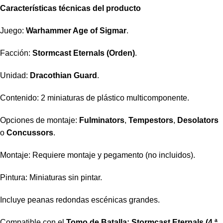
Características técnicas del producto
Juego:
Warhammer Age of Sigmar
.
Facción:
Stormcast Eternals (Orden)
.
Unidad:
Dracothian Guard
.
Contenido: 2 miniaturas de plástico multicomponente.
Opciones de montaje:
Fulminators
,
Tempestors
,
Desolators
o
Concussors
.
Montaje: Requiere montaje y pegamento (no incluidos).
Pintura: Miniaturas sin pintar.
Incluye peanas redondas escénicas grandes.
Compatible con el
Tomo de Batalla: Stormcast Eternals (4.ª