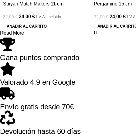
Saiyan Match Makers 11 cm
Pergamino 15 cm
24,00
€
24,00
€
32,00
€
32,00
€
I.V.A. Incluido
I.V.A
AÑADIR AL CARRITO
AÑADIR AL CARRIT
Read More
Gana puntos comprando
Valorado 4,9 en Google
Envío gratis desde 70€
Devolución hasta 60 días