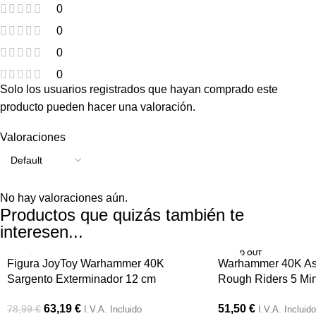
0
0
0
0
Solo los usuarios registrados que hayan comprado este
producto pueden hacer una valoración.
Valoraciones
No hay valoraciones aún.
Productos que quizás también te
interesen...
-20%
SOLD OUT
Figura JoyToy Warhammer 40K
Warhammer 40K Astr
Sargento Exterminador 12 cm
Rough Riders 5 Min
63,19
€
51,50
€
78,99
€
I.V.A. Incluido
I.V.A. Incluido