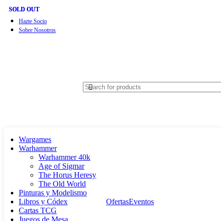
SOLD OUT
SOLD OUT
Hazte Socio
Sobre Nosotros
Wargames
Warhammer
Warhammer 40k
Age of Sigmar
The Horus Heresy
The Old World
Pinturas y Modelismo
Libros y Códex
Ofertas
Eventos
Cartas TCG
Juegos de Mesa