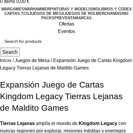
0
items
0,00
€
WARGAMES
WARHAMMER
PINTURAS Y MODELISMO
LIBROS Y CÓDEX
CARTAS TCG
JUEGOS DE MESA
JUEGOS DE ROL
MERCHANDISING
PACKS
PREVENTA
MARCAS
Ofertas
Eventos
Search
Inicio
Juegos de Mesa
Expansión Juego de Cartas Kingdom
Legacy Tierras Lejanas de Maldito Games
Expansión Juego de Cartas
Kingdom Legacy Tierras Lejanas
de Maldito Games
Tierras Lejanas
amplía el mundo de
Kingdom Legacy
con
nuevas regiones por explorar, misiones inéditas y enemigos