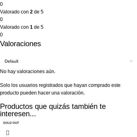
0
Valorado con
2
de 5
0
Valorado con
1
de 5
0
Valoraciones
No hay valoraciones aún.
Solo los usuarios registrados que hayan comprado este
producto pueden hacer una valoración.
Productos que quizás también te
interesen...
SOLD OUT
-50%
SOLD OUT
SOLD OUT
SOLD OUT