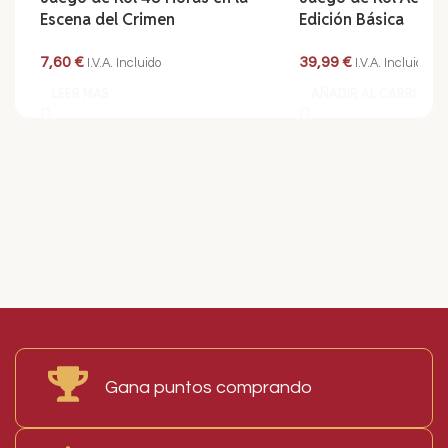
Escena del Crimen
Edición Básica
7,60
€
39,99
€
I.V.A. Incluido
I.V.A. Incluido
LEER MÁS
AÑADIR AL CARRITO
Read More
Gana puntos comprando