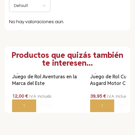
No hay valoraciones aún.
Productos que quizás también
te interesen...
Juego de Rol Aventuras en la
Juego de Rol Cuerv
Marca del Este
Asgard Motor Club
12,00
€
39,95
€
I.V.A. Incluido
I.V.A. Incluido
AÑADIR AL CARRITO
AÑADIR AL CARRITO