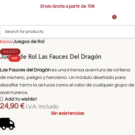
Envío Gratis a partir de 70€
0
0,00
Inicio
Juegos de Rol
SOLD OUT
Juego de Rol Las Fauces Del Dragón
HOT
Las Fauces del Dragón
es una intensa aventura de rol llena
de misterio, peligro y heroísmo. Un módulo diseñado para
desafiar tanto la astucia como el valor de cualquier grupo de
aventureros.
Add to wishlist
24,90
€
I.V.A. Incluido
Sin existencias