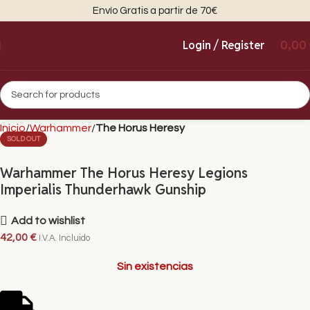
Envío Gratis a partir de 70€
Login / Register
0,00
Inicio
Warhammer
The Horus Heresy
SOLD OUT
Warhammer The Horus Heresy Legions
Imperialis Thunderhawk Gunship
Add to wishlist
42,00
€
I.V.A. Incluido
Sin existencias