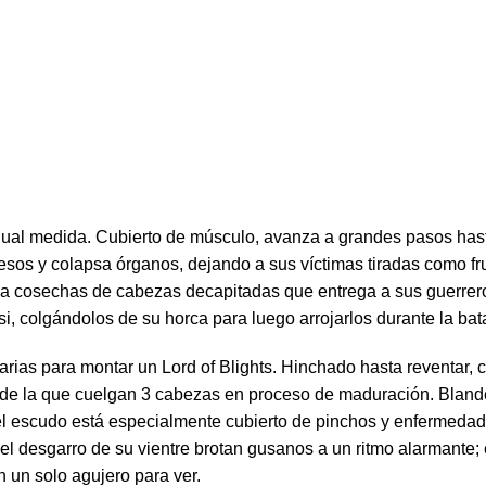
n igual medida. Cubierto de músculo, avanza a grandes pasos ha
sos y colapsa órganos, dejando a sus víctimas tiradas como fru
iva cosechas de cabezas decapitadas que entrega a sus guerreros,
, colgándolos de su horca para luego arrojarlos durante la bata
arias para montar un Lord of Blights. Hinchado hasta reventar,
, de la que cuelgan 3 cabezas en proceso de maduración. Blan
el escudo está especialmente cubierto de pinchos y enfermedad
 desgarro de su vientre brotan gusanos a un ritmo alarmante; es 
n un solo agujero para ver.