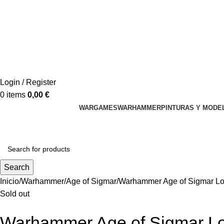
Login / Register
0
items
0,00
€
WARGAMES
WARHAMMER
PINTURAS Y MODE
Search
Inicio
Warhammer
Age of Sigmar
Warhammer Age of Sigmar Lord
Sold out
Warhammer Age of Sigmar Lord