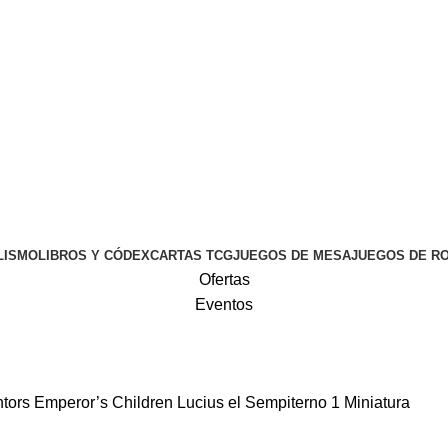
LISMO
LIBROS Y CÓDEX
CARTAS TCG
JUEGOS DE MESA
JUEGOS DE R
Ofertas
Eventos
rs Emperor’s Children Lucius el Sempiterno 1 Miniatura