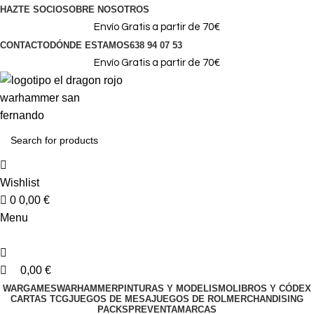
0
0
HAZTE SOCIO
SOBRE NOSOTROS
Envío Gratis a partir de 70€
CONTACTO
DÓNDE ESTAMOS
638 94 07 53
Envío Gratis a partir de 70€
Wishlist
0
0,00
€
Menu
0,00
€
WARGAMES
WARHAMMER
PINTURAS Y MODELISMO
LIBROS Y CÓDEX
CARTAS TCG
JUEGOS DE MESA
JUEGOS DE ROL
MERCHANDISING
PACKS
PREVENTA
MARCAS