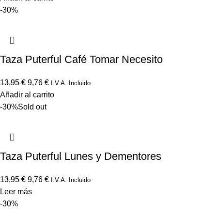
-30%
Taza Puterful Café Tomar Necesito
13,95
€
9,76
€
I.V.A. Incluido
Añadir al carrito
-30%
Sold out
Taza Puterful Lunes y Dementores
13,95
€
9,76
€
I.V.A. Incluido
Leer más
-30%