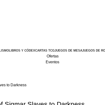
LISMO
LIBROS Y CÓDEX
CARTAS TCG
JUEGOS DE MESA
JUEGOS DE R
Ofertas
Eventos
ves to Darkness
 Sigmar Slaves to Darkness