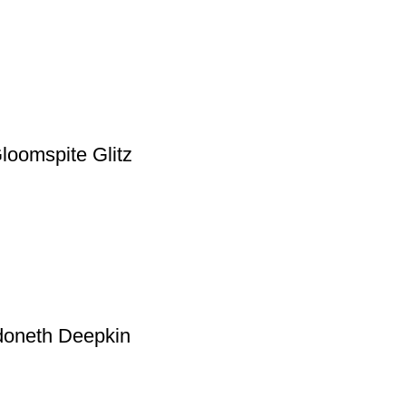
oomspite Glitz
doneth Deepkin