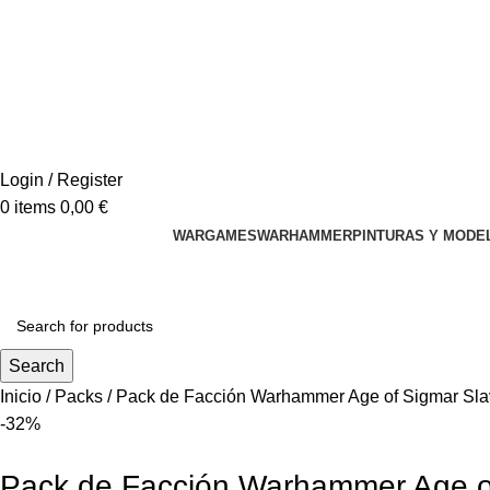
Login / Register
0
items
0,00
€
WARGAMES
WARHAMMER
PINTURAS Y MODE
Search
Inicio
Packs
Pack de Facción Warhammer Age of Sigmar Sla
-32%
Pack de Facción Warhammer Age of