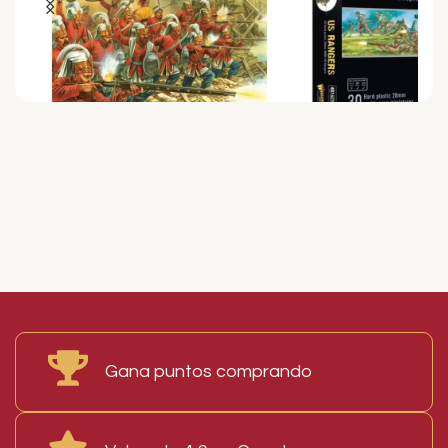
Shotte
Caja de Infantería Bolt Action
Caja de Infanter
ord
US Rangers Warlord Games 30
Bolt Action US 
Miniaturas
Teams Warlord 
44,50
€
19,00
€
I.V.A. Incluido
I.V.A. Incluid
Read More
LEER MÁS
AÑADIR AL CARRIT
Gana puntos comprando