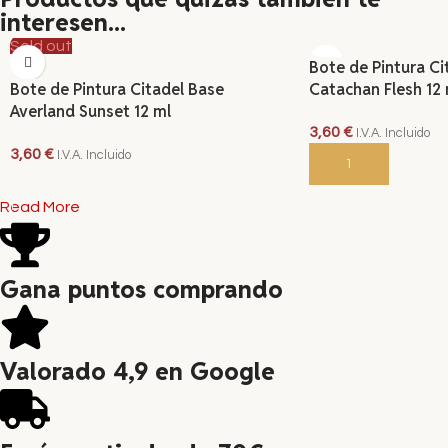
interesen...
Sold out
Bote de Pintura Ci
Bote de Pintura Citadel Base
Catachan Flesh 12 
Averland Sunset 12 ml
3,60
€
I.V.A. Incluido
3,60
€
I.V.A. Incluido
AÑADIR AL CARRITO
LEER MÁS
Read More
Gana puntos comprando
Valorado 4,9 en Google