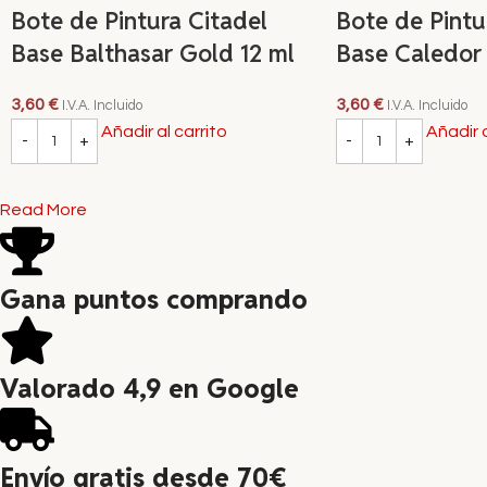
Bote de Pintura Citadel
Bote de Pintu
Base Balthasar Gold 12 ml
Base Caledor 
3,60
€
3,60
€
I.V.A. Incluido
I.V.A. Incluido
Añadir al carrito
Añadir a
Read More
Gana puntos comprando
Valorado 4,9 en Google
Envío gratis desde 70€