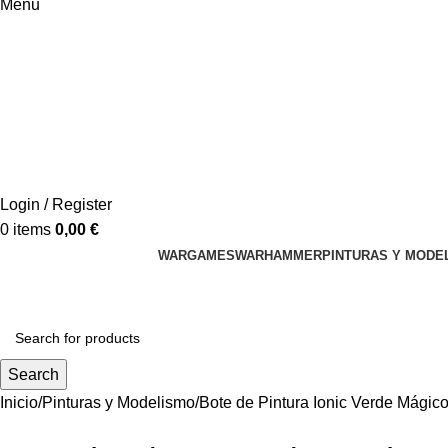
Menu
Login / Register
0
items
0,00
€
WARGAMES
WARHAMMER
PINTURAS Y MODE
Search
Inicio
Pinturas y Modelismo
Bote de Pintura Ionic Verde Mágic