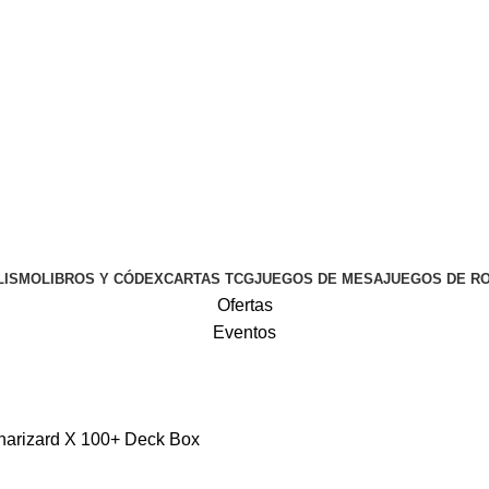
LISMO
LIBROS Y CÓDEX
CARTAS TCG
JUEGOS DE MESA
JUEGOS DE R
Ofertas
Eventos
harizard X 100+ Deck Box