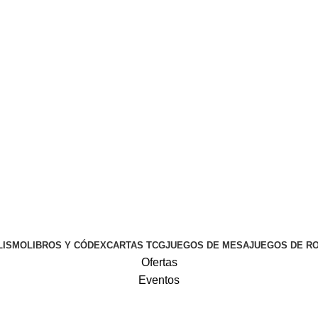
Login / Register
0,00
€
LISMO
LIBROS Y CÓDEX
CARTAS TCG
JUEGOS DE MESA
JUEGOS DE R
Ofertas
Eventos