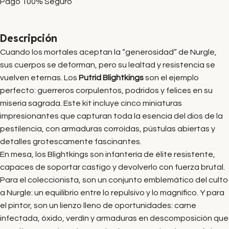
Pago 100% Seguro
Descripción
Cuando los mortales aceptan la “generosidad” de Nurgle,
sus cuerpos se deforman, pero su lealtad y resistencia se
vuelven eternas. Los
Putrid Blightkings
son el ejemplo
perfecto: guerreros corpulentos, podridos y felices en su
miseria sagrada. Este kit incluye cinco miniaturas
impresionantes que capturan toda la esencia del dios de la
pestilencia, con armaduras corroídas, pústulas abiertas y
detalles grotescamente fascinantes.
En mesa, los Blightkings son infantería de élite resistente,
capaces de soportar castigo y devolverlo con fuerza brutal.
Para el coleccionista, son un conjunto emblemático del culto
a Nurgle: un equilibrio entre lo repulsivo y lo magnífico. Y para
el pintor, son un lienzo lleno de oportunidades: carne
infectada, óxido, verdín y armaduras en descomposición que