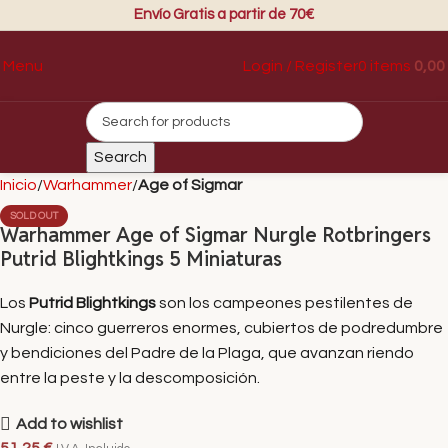
Envío Gratis a partir de 70€
Login / Register
0
items
0,00
Menu
Search
Inicio
Warhammer
Age of Sigmar
SOLD OUT
Warhammer Age of Sigmar Nurgle Rotbringers
Putrid Blightkings 5 Miniaturas
Los
Putrid Blightkings
son los campeones pestilentes de
Nurgle: cinco guerreros enormes, cubiertos de podredumbre
y bendiciones del Padre de la Plaga, que avanzan riendo
entre la peste y la descomposición.
Add to wishlist