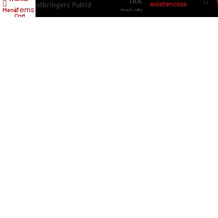
I.V.A.
Rotbringers Putrid
existencias
items
Menu
Incluido
Blightkings 5 Miniaturas
Cart
El Dragón Rojo
2025. Todos los derechos reservados.