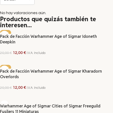
No hay valoraciones aún.
Productos que quizás también te
interesen...
-40%
Pack de Facción Warhammer Age of Sigmar Idoneth
Deepkin
12,00
€
20,00
€
I.V.A. Incluido
AÑADIR AL CARRITO
-40%
Pack de Facción Warhammer Age of Sigmar Kharadorn
Overlords
12,00
€
20,00
€
I.V.A. Incluido
AÑADIR AL CARRITO
Warhammer Age of Sigmar Cities of Sigmar Freeguild
Fusilers 11 Miniaturas