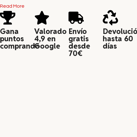
Read More
Gana
Valorado
Envío
Devoluci
puntos
4,9 en
gratis
hasta 60
comprando
Google
desde
días
70€