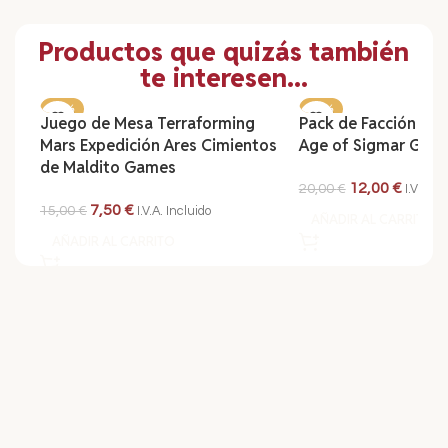
Productos que quizás también
te interesen...
-50%
-40%
Juego de Mesa Terraforming
Pack de Facción W
Mars Expedición Ares Cimientos
Age of Sigmar Gloo
de Maldito Games
12,00
€
20,00
€
I.V.A. I
7,50
€
15,00
€
I.V.A. Incluido
AÑADIR AL CARRITO
AÑADIR AL CARRITO