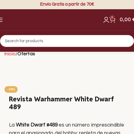
Envío Gratis a partir de 70€
0
0,00
Inicio
Ofertas
-33%
Revista Warhammer White Dwarf
489
La
White Dwarf #489
es un número imprescindible
para el apasionado del hobby: repleta de nuevas