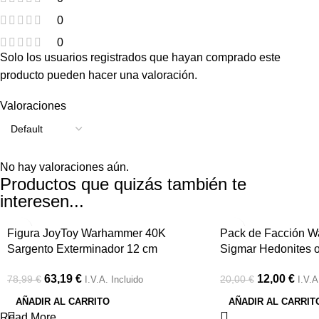
0
0
Solo los usuarios registrados que hayan comprado este
producto pueden hacer una valoración.
Valoraciones
No hay valoraciones aún.
Productos que quizás también te
interesen...
-20%
-40%
Figura JoyToy Warhammer 40K
Pack de Facción W
Sargento Exterminador 12 cm
Sigmar Hedonites 
63,19
€
12,00
€
78,99
€
20,00
€
I.V.A. Incluido
I.V.A
AÑADIR AL CARRITO
AÑADIR AL CARRIT
Read More