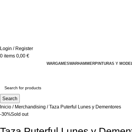
Login / Register
0
items
0,00
€
WARGAMES
WARHAMMER
PINTURAS Y MODE
Search
Inicio
Merchandising
Taza Puterful Lunes y Dementores
-30%
Sold out
Taza Puterful Lunes y Demen