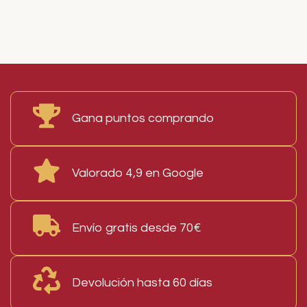
Tank 1 Miniatura
51,50
€
I.V.A. Incluido
82,50
€
I.V.A. Incluido
AÑADIR AL CARRITO
Read More
AÑADIR AL CARRITO
Gana puntos comprando
Valorado 4,9 en Google
Envío gratis desde 70€
Devolución hasta 60 días