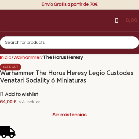
Envío Gratis a partir de 70€
0,00
Inicio
Warhammer
The Horus Heresy
SOLD OUT
Warhammer The Horus Heresy Legio Custodes
Venatari Sodality 6 Miniaturas
Add to wishlist
64,00
€
I.V.A. Incluido
Sin existencias