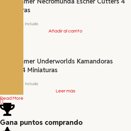
Warhammer Necromunda Escher Cutters 4
Miniaturas
42,00
€
I.V.A. Incluido
Añadir al carrito
Warhammer Underworlds Kamandoras
Blades 4 Miniaturas
37,00
€
I.V.A. Incluido
Leer más
Read More
Gana puntos comprando