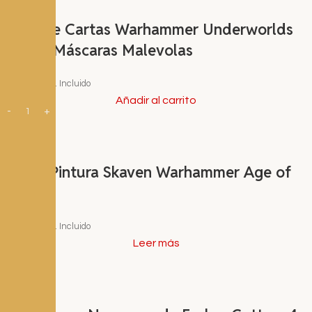
Mazo de Cartas Warhammer Underworlds
Rivales Máscaras Malevolas
22,50
€
I.V.A. Incluido
Añadir al carrito
Set de Pintura Skaven Warhammer Age of
Sigmar
30,00
€
I.V.A. Incluido
Leer más