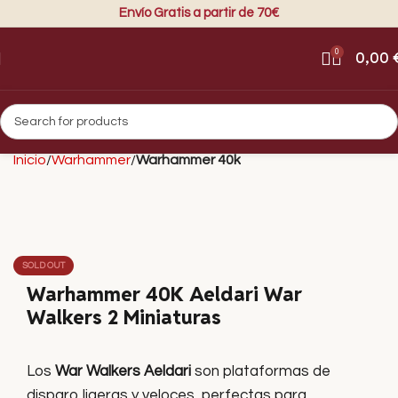
Envío Gratis a partir de 70€
0
0,00
Inicio
Warhammer
Warhammer 40k
SOLD OUT
Warhammer 40K Aeldari War
Walkers 2 Miniaturas
Los
War Walkers Aeldari
son plataformas de
disparo ligeras y veloces, perfectas para