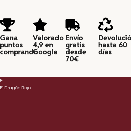
Read More
Gana
Valorado
Envío
Devoluci
puntos
4,9 en
gratis
hasta 60
comprando
Google
desde
días
70€
El Dragón Rojo