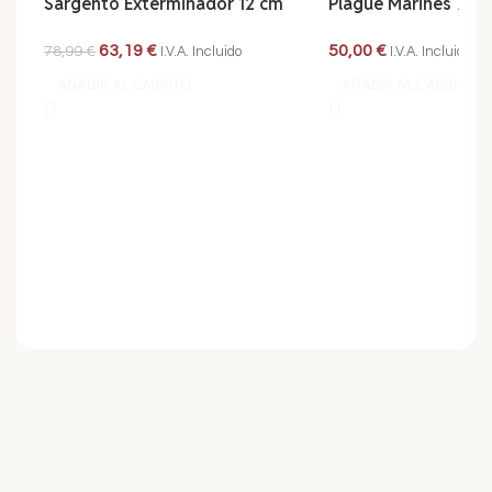
Sargento Exterminador 12 cm
Plague Marines 7 Mi
63,19
€
50,00
€
78,99
€
I.V.A. Incluido
I.V.A. Incluido
AÑADIR AL CARRITO
AÑADIR AL CARRITO