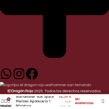
El Dragón Rojo
2025. Todos los derechos reservados.
Warhammer 40K Space
32,50
€
Sin
0
Marines Apotecario 1
I.V.A.
existencias
Miniatura
Menu
Wishlist
Cart
Incluido