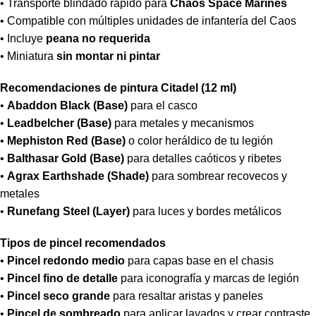
• Transporte blindado rápido para
Chaos Space Marines
• Compatible con múltiples unidades de infantería del Caos
• Incluye
peana no requerida
• Miniatura
sin montar ni pintar
Recomendaciones de pintura Citadel (12 ml)
•
Abaddon Black (Base)
para el casco
•
Leadbelcher (Base)
para metales y mecanismos
•
Mephiston Red (Base)
o color heráldico de tu legión
•
Balthasar Gold (Base)
para detalles caóticos y ribetes
•
Agrax Earthshade (Shade)
para sombrear recovecos y
metales
•
Runefang Steel (Layer)
para luces y bordes metálicos
Tipos de pincel recomendados
•
Pincel redondo medio
para capas base en el chasis
•
Pincel fino de detalle
para iconografía y marcas de legión
•
Pincel seco grande
para resaltar aristas y paneles
•
Pincel de sombreado
para aplicar lavados y crear contraste