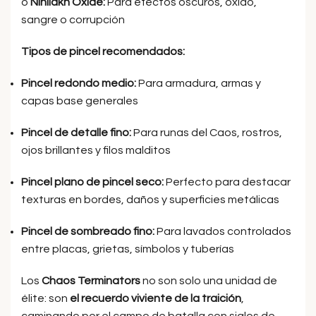
o
Nihilakh Oxide:
Para efectos oscuros, óxido,
sangre o corrupción
Tipos de pincel recomendados:
Pincel redondo medio:
Para armadura, armas y
capas base generales
Pincel de detalle fino:
Para runas del Caos, rostros,
ojos brillantes y filos malditos
Pincel plano de pincel seco:
Perfecto para destacar
texturas en bordes, daños y superficies metálicas
Pincel de sombreado fino:
Para lavados controlados
entre placas, grietas, símbolos y tuberías
Los
Chaos Terminators
no son solo una unidad de
élite: son
el recuerdo viviente de la traición
,
caminando por el campo de batalla con siglos de