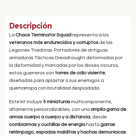
Descripción
La
Chaos Terminator Squad
representa a los
veteranos más endurecidos y corruptos
de las
Legiones Traidoras. Portadores de antiguas
armaduras Tácticas Dreadnought deformadas por
la disformidad y marcadas por los dioses oscuros,
estos guerreros son
torres de odio viviente
,
diseñadas para aplastar a sus enemigos a
quemarropa con brutalidad despiadada.
Este kit incluye
5 miniaturas
multicomponente,
altamente personalizables, con una
amplia gama de
armas cuerpo a cuerpo y a distancia
, desde
combiarmas y cuchillas de energía
hasta
garras
relámpago, espadas malditas y hachas demoníacas
.