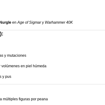
Nurgle
en
Age of Sigmar
y
Warhammer 40K
):
as y mutaciones
r volúmenes en piel húmeda
s y pus
a múltiples figuras por peana