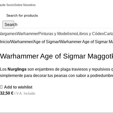
azte Socio
Sobre Nosotros
Search
argames
Warhammer
Pinturas y Modelismo
Libros y Códex
Cart
Inicio
Warhammer
Age of Sigmar
Warhammer Age of Sigmar Mag
Warhammer Age of Sigmar Maggotkin
Los
Nurglings
son enjambres de plaga traviesos y repulsivos q
simplemente para decorar tus peanas con sabor a podredumbr
Add to wishlist
32,50
€
I.V.A. Incluido