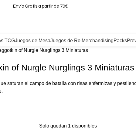
Envío Gratis a partir de 70€
as TCG
Juegos de Mesa
Juegos de Rol
Merchandising
Packs
Pre
gotkin of Nurgle Nurglings 3 Miniaturas
 of Nurgle Nurglings 3 Miniaturas
ue saturan el campo de batalla con risas enfermizas y pestilenc
e.
Solo quedan 1 disponibles