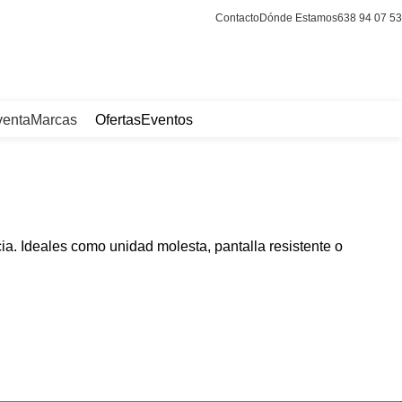
Contacto
Dónde Estamos
638 94 07 53
Login / Register
venta
Marcas
Ofertas
Eventos
ia. Ideales como unidad molesta, pantalla resistente o