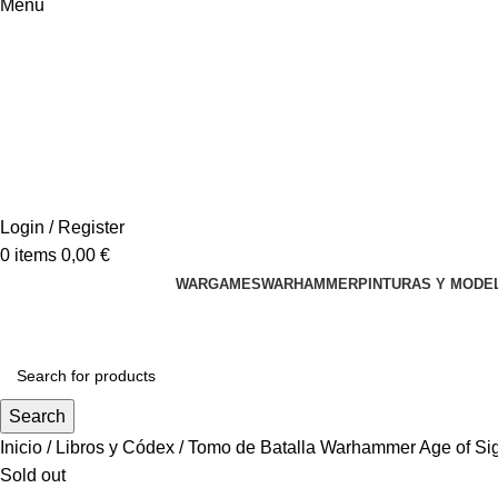
Menu
Login / Register
0
items
0,00
€
WARGAMES
WARHAMMER
PINTURAS Y MODE
Search
Inicio
Libros y Códex
Tomo de Batalla Warhammer Age of Si
Sold out