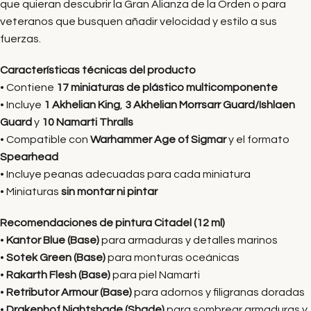
que quieran descubrir la Gran Alianza de la Orden o para
veteranos que busquen añadir velocidad y estilo a sus
fuerzas.
Características técnicas del producto
• Contiene
17 miniaturas de plástico multicomponente
• Incluye
1 Akhelian King
,
3 Akhelian Morrsarr Guard/Ishlaen
Guard
y
10 Namarti Thralls
• Compatible con
Warhammer Age of Sigmar
y el formato
Spearhead
• Incluye peanas adecuadas para cada miniatura
• Miniaturas
sin montar ni pintar
Recomendaciones de pintura Citadel (12 ml)
•
Kantor Blue (Base)
para armaduras y detalles marinos
•
Sotek Green (Base)
para monturas oceánicas
•
Rakarth Flesh (Base)
para piel Namarti
•
Retributor Armour (Base)
para adornos y filigranas doradas
•
Drakenhof Nightshade (Shade)
para sombrear armaduras y