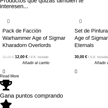
Productos que quizás también te
interesen...
-40%
Pack de Facción
Set de Pintu
Warhammer Age of Sigmar
Age of Sigmar
Kharadorn Overlords
Eternals
12,00
€
30,00
€
20,00
€
I.V.A. Incluido
I.V.A. Incluido
Añadir al carrito
Añadir a
Read More
Gana puntos comprando