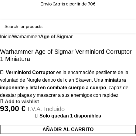
Envío Gratis a partir de 70€
0
0,00
Inicio
Warhammer
Age of Sigmar
Warhammer Age of Sigmar Verminlord Corruptor
1 Miniatura
El
Verminlord Corruptor
es la encarnación pestilente de la
voluntad de Nurgle dentro del clan Skaven. Una
miniatura
imponente
y
letal en combate cuerpo a cuerpo
, capaz de
desatar plagas y masacrar a sus enemigos con rapidez.
Add to wishlist
93,00
€
I.V.A. Incluido
Solo quedan 1 disponibles
AÑADIR AL CARRITO