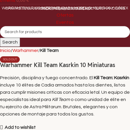
0
items
0,00
€
WARGAMES
WARHAMMER
PINTURAS Y MODELISMO
LIBROS Y CÓDEX
CARTAS TCG
JUEGOS DE MESA
JUEGOS DE ROL
MERCHANDISING
PACKS
PREVENTA
MARCAS
Ofertas
Eventos
Search
Inicio
Warhammer
Kill Team
SOLD OUT
Warhammer Kill Team Kasrkin 10 Miniaturas
Precisión, disciplina y fuego concentrado. El
Kill Team: Kasrkin
incluye 10 élites de Cadia armados hasta los dientes, listos
para cumplir misiones críticas con eficacia letal. Un equipo de
especialistas ideal para
Kill Team
o como unidad de élite en
tu ejército de Astra Militarum. Brutales, elegantes y con
opciones de montaje para todos los gustos.
Add to wishlist