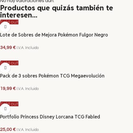
No hay valoraciones aún.
Productos que quizás también te
interesen...
Sold out
Lote de Sobres de Mejora Pokémon Fulgor Negro
34,99
€
I.V.A. Incluido
LEER MÁS
Sold out
Pack de 3 sobres Pokémon TCG Megaevolución
19,99
€
I.V.A. Incluido
LEER MÁS
Sold out
Portfolio Princess Disney Lorcana TCG Fabled
25,00
€
I.V.A. Incluido