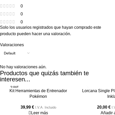
0
0
0
Solo los usuarios registrados que hayan comprado este
producto pueden hacer una valoración.
Valoraciones
No hay valoraciones aún.
Productos que quizás también te
interesen...
SOLD OUT
Kit Herramientas de Entrenador
Lorcana Single Pl
HOT
Pokémon
Inkl
39,99
€
20,00
€
I.V.A. Incluido
I.
Leer más
Añadir a