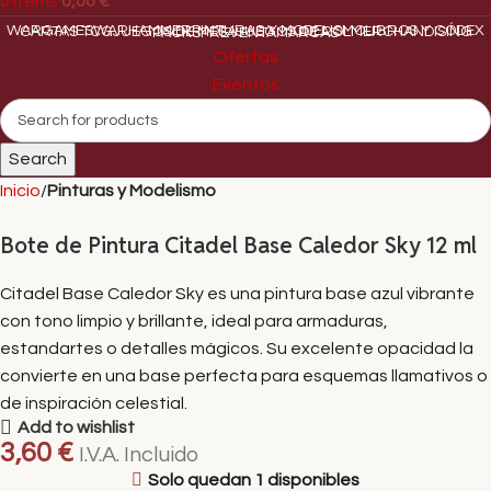
0
items
0,00
€
WARGAMES
WARHAMMER
PINTURAS Y MODELISMO
LIBROS Y CÓDEX
CARTAS TCG
JUEGOS DE MESA
JUEGOS DE ROL
MERCHANDISING
PACKS
PREVENTA
MARCAS
Ofertas
Eventos
Search
Inicio
Pinturas y Modelismo
Bote de Pintura Citadel Base Caledor Sky 12 ml
Citadel Base Caledor Sky es una pintura base azul vibrante
con tono limpio y brillante, ideal para armaduras,
estandartes o detalles mágicos. Su excelente opacidad la
convierte en una base perfecta para esquemas llamativos o
de inspiración celestial.
Add to wishlist
3,60
€
I.V.A. Incluido
Solo quedan 1 disponibles