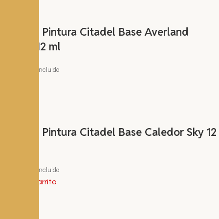
Bote de Pintura Citadel Base Averland
Sunset 12 ml
3,60
€
I.V.A. Incluido
Leer más
Bote de Pintura Citadel Base Caledor Sky 12
ml
3,60
€
I.V.A. Incluido
Añadir al carrito