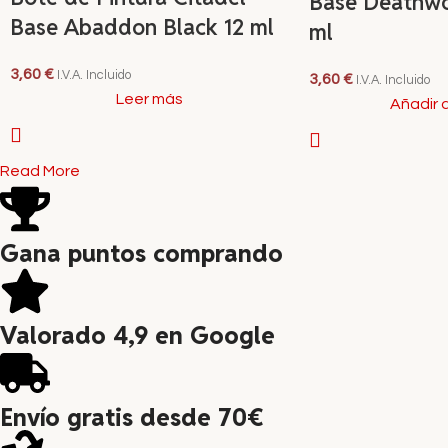
Base Deathwor
Base Abaddon Black 12 ml
ml
3,60
€
I.V.A. Incluido
3,60
€
I.V.A. Incluido
Leer más
Añadir a
Read More
Gana puntos comprando
Valorado 4,9 en Google
Envío gratis desde 70€