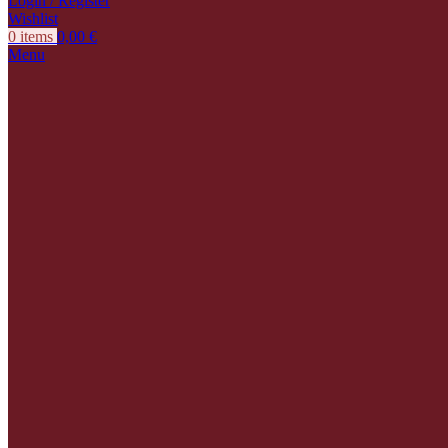
Login / Register
Wishlist
0
items
0,00
€
Menu