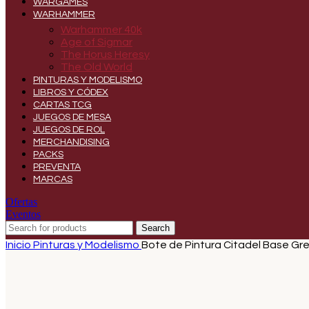
WARGAMES
WARHAMMER
Warhammer 40k
Age of Sigmar
The Horus Heresy
The Old World
PINTURAS Y MODELISMO
LIBROS Y CÓDEX
CARTAS TCG
JUEGOS DE MESA
JUEGOS DE ROL
MERCHANDISING
PACKS
PREVENTA
MARCAS
Ofertas
Eventos
Search
Inicio
Pinturas y Modelismo
Bote de Pintura Citadel Base Gre