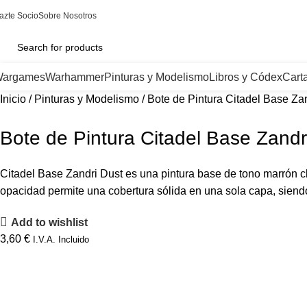
azte Socio
Sobre Nosotros
argames
Warhammer
Pinturas y Modelismo
Libros y Códex
Cart
Inicio
Pinturas y Modelismo
Bote de Pintura Citadel Base Za
Bote de Pintura Citadel Base Zandr
Citadel Base Zandri Dust es una pintura base de tono marrón cl
opacidad permite una cobertura sólida en una sola capa, siend
Add to wishlist
3,60
€
I.V.A. Incluido