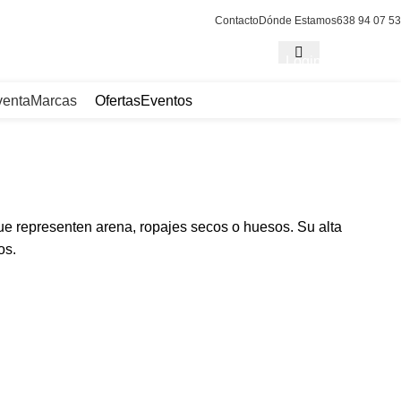
Contacto
Dónde Estamos
638 94 07 53
Login / Register
venta
Marcas
Ofertas
Eventos
que representen arena, ropajes secos o huesos. Su alta
os.