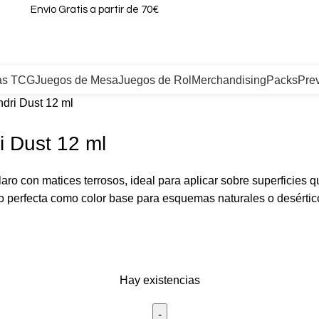
Envío Gratis a partir de 70€
as TCG
Juegos de Mesa
Juegos de Rol
Merchandising
Packs
Pre
ndri Dust 12 ml
i Dust 12 ml
aro con matices terrosos, ideal para aplicar sobre superficies 
o perfecta como color base para esquemas naturales o desértic
Hay existencias