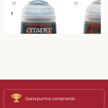
Bote de Pintura Citadel Base
Bote de Pintura Cit
Caliban Green 12 ml
Castellan Green 12 
3,60
€
3,60
€
I.V.A. Incluido
I.V.A. Incluido
Read More
AÑADIR AL CARRITO
AÑADIR AL CARRITO
Gana puntos comprando