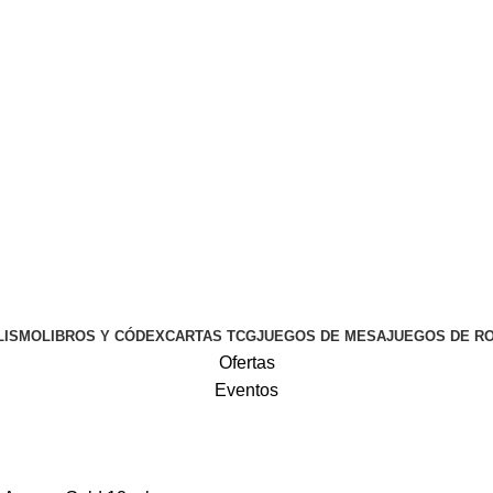
Login / Register
0,00
€
LISMO
LIBROS Y CÓDEX
CARTAS TCG
JUEGOS DE MESA
JUEGOS DE R
Ofertas
Eventos