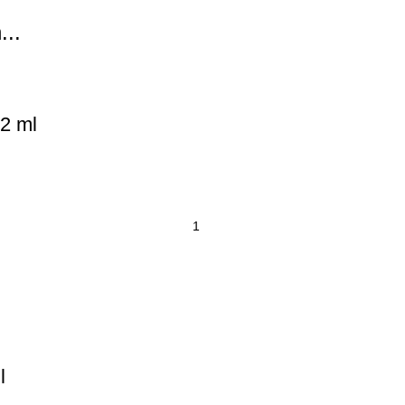
...
12 ml
l